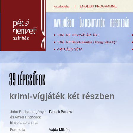
|
Kezdőoldal
ENGLISH PROGRAMME
HAVI MŰSOR
ÚJ BEMUTATÓK
REPERTOÁR
::ONLINE JEGYVÁSÁRLÁS::
::ONLINE Bérletvásárlás (Ahogy tetszik)::
VIRTUÁLIS SÉTA
39 lépcsőfok
krimi-vígjáték két részben
John Buchan regénye
Patrick Barlow
és Alfred Hitchcock
filmje alapján írta
Fordította
Vajda Miklós