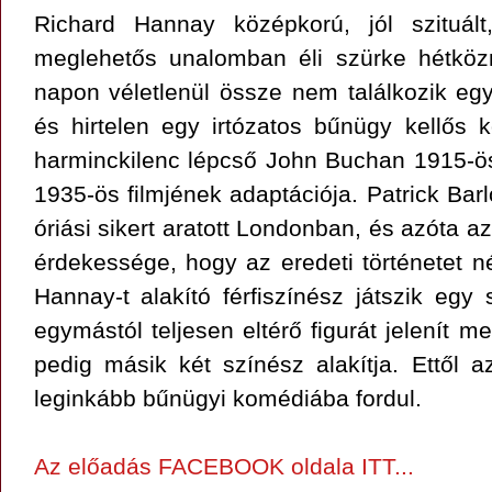
Richard Hannay középkorú, jól szituál
meglehetős unalomban éli szürke hétköz
napon véletlenül össze nem találkozik egy 
és hirtelen egy irtózatos bűnügy kellős
harminckilenc lépcső John Buchan 1915-ös
1935-ös filmjének adaptációja. Patrick Bar
óriási sikert aratott Londonban, és azóta az
érdekessége, hogy az eredeti történetet n
Hannay-t alakító férfiszínész játszik egy
egymástól teljesen eltérő figurát jelenít 
pedig másik két színész alakítja. Ettől a
leginkább bűnügyi komédiába fordul.
Az előadás FACEBOOK oldala ITT...