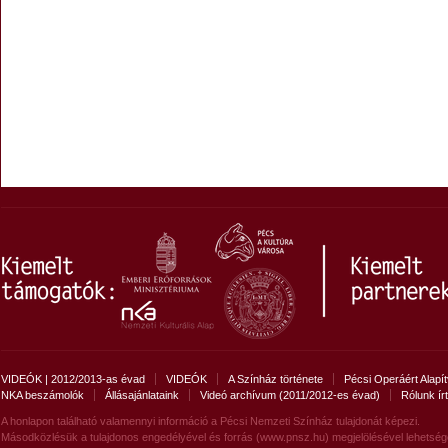
VIDEÓK | 2012/2013-as évad
VIDEÓK
A Színház története
Pécsi Operáért Alapí
NKA beszámolók
Állásajánlataink
Videó archívum (2011/2012-es évad)
Rólunk ír
A honlapon található valamennyi információ a Pécsi Nemzeti Színház tulajdonát képezi.
Másodközlésük a tulajdonos engedélyével és forrás (www.pnsz.hu) megjelölésével lehetség