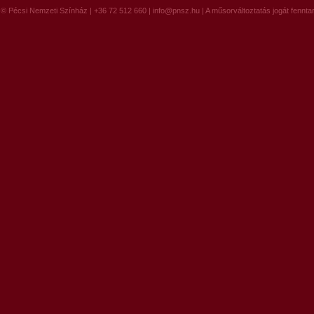
© Pécsi Nemzeti Színház | +36 72 512 660 |
info@pnsz.hu
| A műsorváltoztatás jogát fenntar