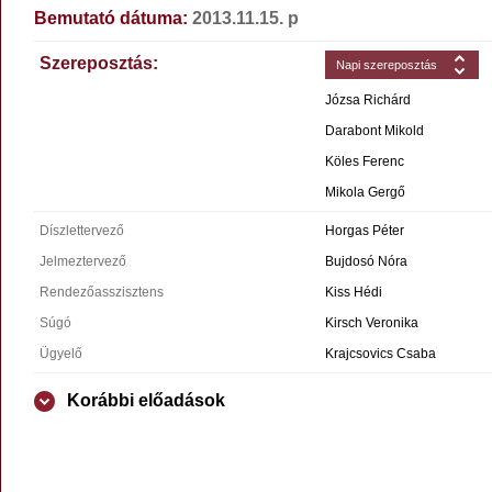
Bemutató dátuma:
2013.11.15. p
Szereposztás:
Napi szereposztás
Józsa Richárd
Darabont Mikold
Köles Ferenc
Mikola Gergő
Díszlettervező
Horgas Péter
Jelmeztervező
Bujdosó Nóra
Rendezőasszisztens
Kiss Hédi
Súgó
Kirsch Veronika
Ügyelő
Krajcsovics Csaba
Korábbi előadások