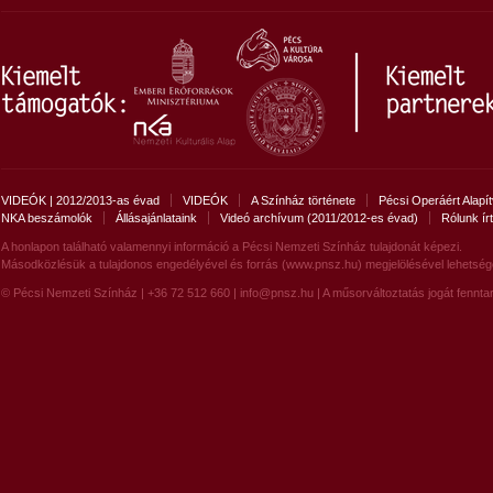
VIDEÓK | 2012/2013-as évad
VIDEÓK
A Színház története
Pécsi Operáért Alapí
NKA beszámolók
Állásajánlataink
Videó archívum (2011/2012-es évad)
Rólunk ír
A honlapon található valamennyi információ a Pécsi Nemzeti Színház tulajdonát képezi.
Másodközlésük a tulajdonos engedélyével és forrás (www.pnsz.hu) megjelölésével lehetség
© Pécsi Nemzeti Színház | +36 72 512 660 |
info@pnsz.hu
| A műsorváltoztatás jogát fenntar