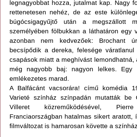
legnagyobbat hozza, jutalmat kap. Nagy fo
rettenetesen nehéz, de az este különlege
búgócsigagyűjtő után a megszállott ma
személyében fölbukkan a láthatáron egy v
azonban nem kedvezőek: Brochant úr
becsípődik a dereka, felesége váratlanul 
csapások miatt a meghívást lemondhatná, 
még nagyobb baj: nagyon lelkes. Egy b
emlékezetes marad.
A Balfácánt vacsorára! című komédia 19
Varieté színház színpadán mutatták be
Villeret közreműködésével, Pier
Franciaországban hatalmas sikert aratott, 
filmváltozat is hamarosan követte a színház