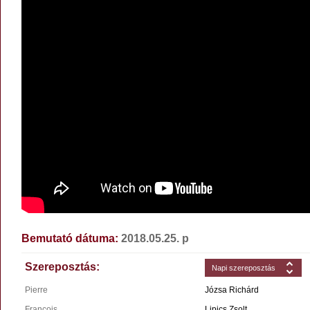
Bemutató dátuma:
2018.05.25. p
Szereposztás:
Napi szereposztás
Pierre
Józsa Richárd
Francois
Lipics Zsolt