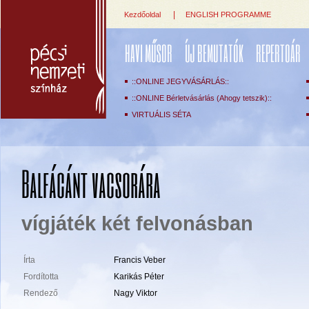
|
Kezdőoldal
ENGLISH PROGRAMME
HAVI MŰSOR
ÚJ BEMUTATÓK
REPERTOÁR
::ONLINE JEGYVÁSÁRLÁS::
::ONLINE Bérletvásárlás (Ahogy tetszik)::
VIRTUÁLIS SÉTA
Balfácánt vacsorára
vígjáték két felvonásban
Írta
Francis Veber
Fordította
Karikás Péter
Rendező
Nagy Viktor