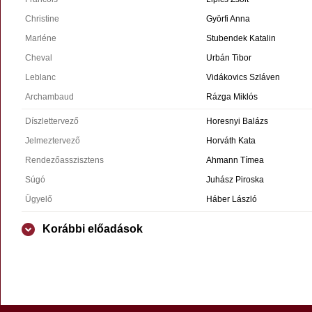
Christine
Györfi Anna
Marléne
Stubendek Katalin
Cheval
Urbán Tibor
Leblanc
Vidákovics Szláven
Archambaud
Rázga Miklós
Díszlettervező
Horesnyi Balázs
Jelmeztervező
Horváth Kata
Rendezőasszisztens
Ahmann Tímea
Súgó
Juhász Piroska
Ügyelő
Háber László
Korábbi előadások