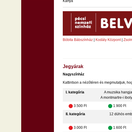
Kártya
Bóbita Bábszínház
|
Kodály Központ
|
Zsoln
Jegyárak
Nagyszínház
Kattintson a nézőtéren és megmutatjuk, hog
I. kategória
A muzsika hangja
A montmartre-i ibol
3.500 Ft
1.900 Ft
II. kategória
12 dühös emb
3.000 Ft
1.600 Ft