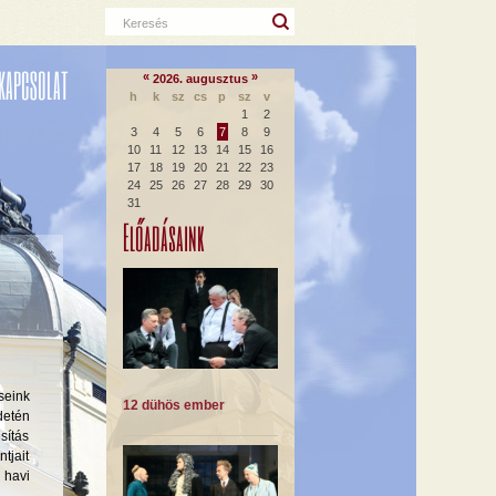
Keresés
KAPCSOLAT
«
»
2026. augusztus
h
k
sz
cs
p
sz
v
1
2
3
4
5
6
7
8
9
10
11
12
13
14
15
16
17
18
19
20
21
22
23
24
25
26
27
28
29
30
31
Előadásaink
seink
12 dühös ember
detén
sítás
tjait
 havi