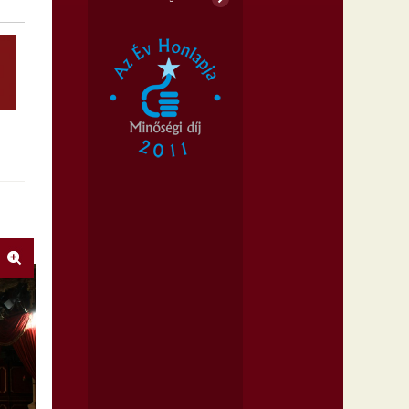
Balfácánt vacsorára
Boeing, Boeing