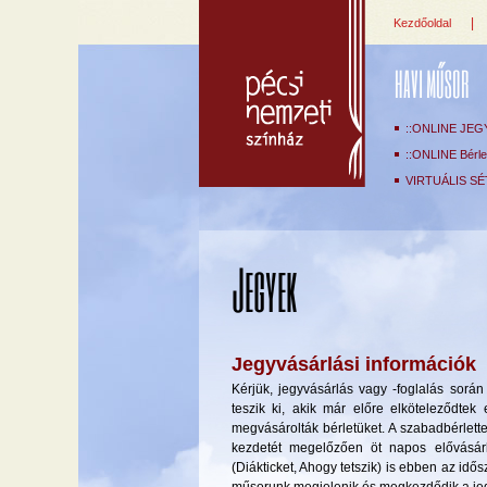
|
Kezdőoldal
HAVI MŰSOR
::ONLINE JEG
::ONLINE Bérlet
VIRTUÁLIS SÉ
Jegyek
Jegyvásárlási információk
Kérjük, jegyvásárlás vagy -foglalás sor
teszik ki, akik már előre elköteleződte
megvásárolták bérletüket. A szabadbérlette
kezdetét megelőzően öt napos elővásárlá
(Diákticket, Ahogy tetszik) is ebben az id