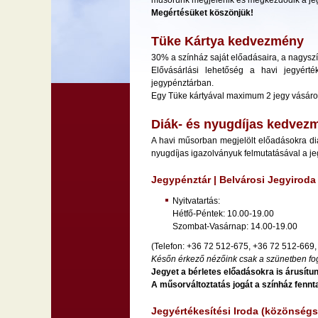
műsorunk megjelenik és megkezdődik a jeg
Megértésüket köszönjük!
Tüke Kártya kedvezmény
30% a színház saját előadásaira, a nagyszí
Elővásárlási lehetőség a havi jegyér
jegypénztárban.
Egy Tüke kártyával maximum 2 jegy vásárol
Diák- és nyugdíjas kedvez
A havi műsorban megjelölt előadásokra d
nyugdíjas igazolványuk felmutatásával a j
Jegypénztár | Belvárosi Jegyiroda
Nyitvatartás:
Hétfő-Péntek: 10.00-19.00
Szombat-Vasárnap: 14.00-19.00
(Telefon: +36 72 512-675, +36 72 512-669,
Későn érkező nézőink csak a szünetben fogl
Jegyet a bérletes előadásokra is árusítun
A műsorváltoztatás jogát a színház fennta
Jegyértékesítési Iroda (közönségs