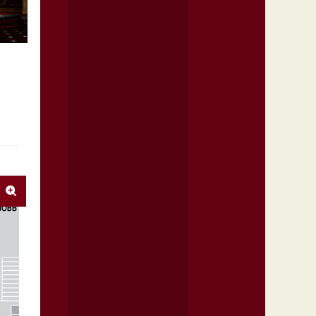
Csipkefa
Edith és Marlene
Eleanor