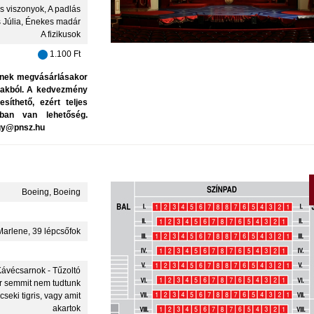
 viszonyok, A padlás
s Júlia, Énekes madár
A fizikusok
1.100 Ft
ének megvásárlásakor
rakból. A kedvezmény
síthető, ezért teljes
kban van lehetőség.
egy@pnsz.hu
Boeing, Boeing
Marlene, 39 lépcsőfok
Kávécsarnok - Tűzoltó
r semmit nem tudtunk
seki tigris, vagy amit
akartok