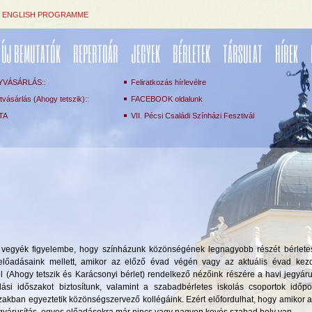
ENGLISH PROGRAMME
ÚJ BEMUTATÓK
REPERTOÁR
JEGYEK
BÉRLETEK
TÁRSULAT
HÍREK
YVÁSÁRLÁS::
Feliratkozás hírlevélre
vásárlás (Ahogy tetszik)::
FACEBOOK oldalunk
TA
VII. Pécsi Családi Színházi Fesztivál
án vegyék figyelembe, hogy színházunk közönségének legnagyobb részét bérlete
k előadásaink mellett, amikor az előző évad végén vagy az aktuális évad kez
l (Ahogy tetszik és Karácsonyi bérlet) rendelkező nézőink részére a havi jegyáru
si időszakot biztosítunk, valamint a szabadbérletes iskolás csoportok időpon
őszakban egyeztetik közönségszervező kollégáink. Ezért előfordulhat, hogy amikor a