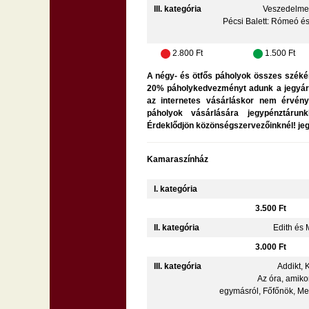
III. kategória
Veszedelmes
Pécsi Balett: Rómeó é
2.800 Ft
1.500 Ft
A négy- és ötfős páholyok összes szék
20% páholykedvezményt adunk a jegyá
az internetes vásárláskor nem érvénye
páholyok vásárlására jegypénztárun
Érdeklődjön közönségszervezőinknél! j
Kamaraszínház
I. kategória
3.500 Ft
II. kategória
Edith és 
3.000 Ft
III. kategória
Addikt, 
Az óra, amiko
egymásról, Főfőnök, Mec