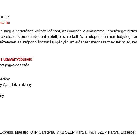
u. 17.
sz.hu
meg a bérletéhez kitűzött időpont, az évadban 2 alkalommal lehetőséget biztos
z előadás eredeti időpontja előtt jeleznie kell. Az új időpontban nem tudjuk garan
lőzetesen az időpontváltoztatási igényét, az előadást megnézettnek tekintjük, ké
és utalványtípusok)
ott jegyek esetén
alvány
ny, Ajándék utalvány
ány
Express,
Maestro,
OTP Cafeteria,
MKB SZÉP Kártya,
K&H SZÉP Kártya, Erzsébet