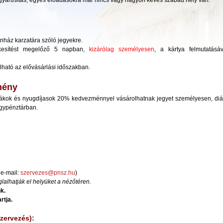
yárusítás, egyes előadásokra már nincs vagy nagyon kevés szabad hely van.
nház karzatára szóló jegyekre.
tékesítést megelőző 5 napban,
kizárólag személyesen
, a kártya felmutatásá
ható az elővásárlási időszakban.
mény
iákok és nyugdíjasok 20% kedvezménnyel vásárolhatnak jegyet személyesen, diá
egypénztárban.
 e-mail:
szervezes@pnsz.hu
)
alhatják el helyüket a nézőtéren.
k.
rtja.
zervezés):