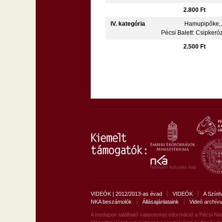
2.800 Ft
IV. kategória
Hamupipőke, 
Pécsi Balett: Csipkeró
2.500 Ft
VIDEÓK | 2012/2013-as évad
VIDEÓK
A Szính
NKA beszámolók
Állásajánlataink
Videó archív
A honlapon található valamennyi információ a Pécsi Ne