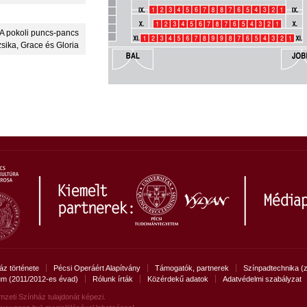
A pokoli puncs-pancs
zsika, Grace és Gloria
áz története
Pécsi Operáért Alapítvány
Támogatók, partnerek
Színpadtechnika (z
um (2011/2012-es évad)
Rólunk írták
Közérdekű adatok
Adatvédelmi szabályzat
mzeti Színház tulajdonát képezi.