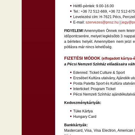
Hétfő-péntek: 9.00-16.00
Tel.: +36 72 512-669,
+36 72 512-675
Levelezési cím: H-7621 Pécs, Perczel 
E-mail:
szervezes@pnsz.hu
|
jegy@pn
FIGYELEM!
Amennyiben Önnek nem felelne 
időpontcserére, melyet legkésőbb 3 nappal a
a bérletes helyét. Amennyiben nem jelzi e
pótlásra már nincs lehetőség.
FIZETÉSI MÓDOK
(elfogadott kártya-
a Pécsi Nemzeti Színház előadásaira vált
Edenred: Ticket Culture & Sport
Erzsébet Kultúra utalvány, Ajándék ut
Posta Paletta Sport és Kultúra utalvá
Interticket: Program Ticket
Pécsi Nemzeti Színház ajándékutalv
​Kedvezménykártyák:
Tüke Kártya
Hungary Card
Bankkártyák:
Mastercard,
Visa,
Visa Electron,
American 