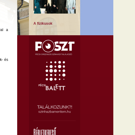
A fizikusok
val a
k- és
A Montmartre-i ibolya
A muzsika hangja
Bérletkereső