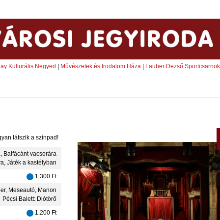
ay Kulturális Negyed
|
Művészetek és Irodalom Háza
|
Lauber Dezső Sportcsarnok
yan látszik a színpad!
, Balfácánt vacsorára
ya, Játék a kastélyban
1.300 Ft
er, Meseautó, Manon
Pécsi Balett: Diótörő
1.200 Ft