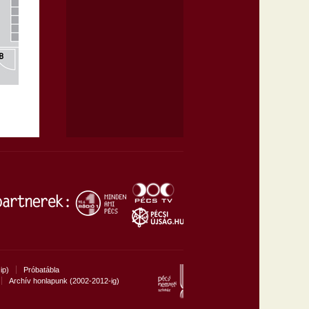
Énekes madár
Főfőnök
Grace és Gloria
ip)
Próbatábla
Archív honlapunk (2002-2012-ig)