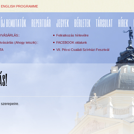
ENGLISH PROGRAMME
ÚJ BEMUTATÓK
REPERTOÁR
JEGYEK
BÉRLETEK
TÁRSULAT
HÍREK
YVÁSÁRLÁS::
Feliratkozás hírlevélre
vásárlás (Ahogy tetszik)::
FACEBOOK oldalunk
TA
VII. Pécsi Családi Színházi Fesztivál
ás!
 szerepeire.