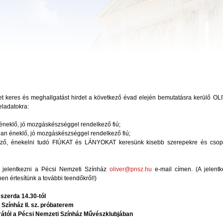
t keres és meghallgatást hirdet a következő évad elején bemutatásra kerülő OL
eladatokra:
 éneklő, jó mozgáskészséggel rendelkező fiú;
an éneklő, jó mozgáskészséggel rendelkező fiú;
ező, énekelni tudó FIÚKAT és LÁNYOKAT keresünk kisebb szerepekre és csop
t jelentkezni a Pécsi Nemzeti Színház
oliver@pnsz.hu
e-mail címen. (A jelentk
ben értesítünk a további teendőkről!)
szerda 14.30-tól
Színház II. sz. próbaterem
rától a Pécsi Nemzeti Színház Művészklubjában