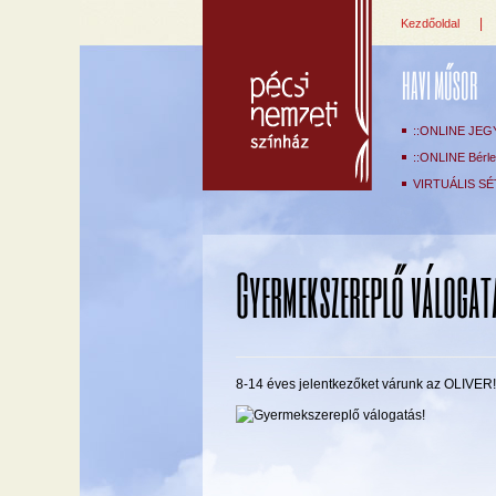
|
Kezdőoldal
HAVI MŰSOR
::ONLINE JEG
::ONLINE Bérlet
VIRTUÁLIS SÉ
Gyermekszereplő válogat
8-14 éves jelentkezőket várunk az OLIVER!