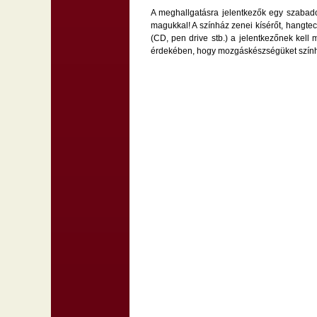
A meghallgatásra jelentkezők egy szabadon
magukkal! A színház zenei kísérőt, hangtec
(CD, pen drive stb.) a jelentkezőnek kell
érdekében, hogy mozgáskészségüket szính