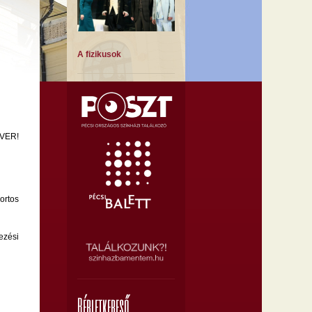
A fizikusok
IVER!
A Montmartre-i ibolya
ortos
ezési
A muzsika hangja
Bérletkereső