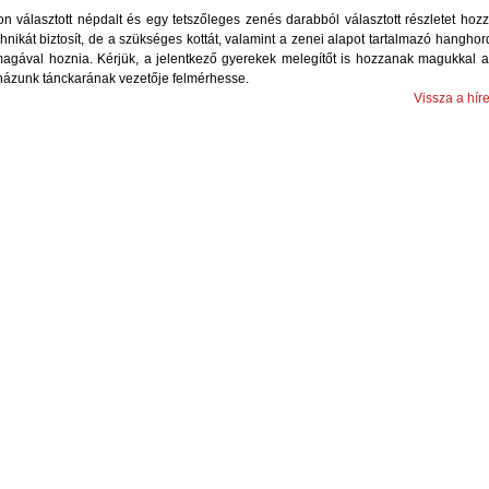
 választott népdalt és egy tetszőleges zenés darabból választott részletet hoz
hnikát biztosít, de a szükséges kottát, valamint a zenei alapot tartalmazó hanghor
 magával hoznia. Kérjük, a jelentkező gyerekek melegítőt is hozzanak magukkal 
ázunk tánckarának vezetője felmérhesse.
Vissza a hír