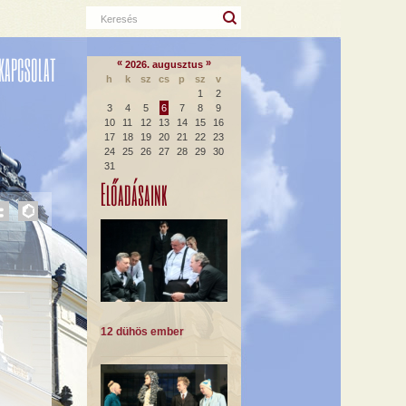
Keresés
KAPCSOLAT
«
»
2026. augusztus
h
k
sz
cs
p
sz
v
1
2
3
4
5
6
7
8
9
10
11
12
13
14
15
16
17
18
19
20
21
22
23
24
25
26
27
28
29
30
31
Előadásaink
12 dühös ember