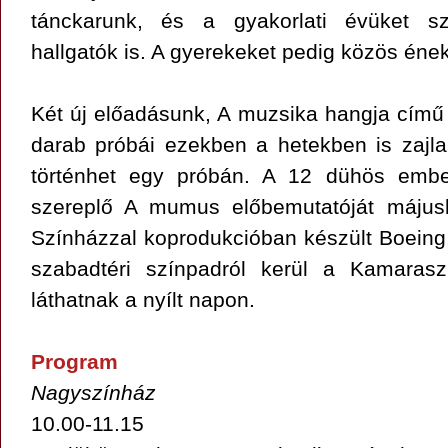
tánckarunk, és a gyakorlati évüket sz
hallgatók is. A gyerekeket pedig közös énekl
Két új előadásunk, A muzsika hangja című
darab próbái ezekben a hetekben is zajl
történhet egy próbán. A 12 dühös embe
szereplő A mumus előbemutatóját májusb
Színházzal koprodukcióban készült Boeing,
szabadtéri színpadról kerül a Kamarasz
láthatnak a nyílt napon.
Program
Nagyszínház
10.00-11.15