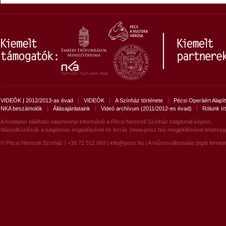
VIDEÓK | 2012/2013-as évad
VIDEÓK
A Színház története
Pécsi Operáért Alapí
NKA beszámolók
Állásajánlataink
Videó archívum (2011/2012-es évad)
Rólunk ír
A honlapon található valamennyi információ a Pécsi Nemzeti Színház tulajdonát képezi.
Másodközlésük a tulajdonos engedélyével és forrás (www.pnsz.hu) megjelölésével lehetség
© Pécsi Nemzeti Színház | +36 72 512 660 |
info@pnsz.hu
| A műsorváltoztatás jogát fenntar