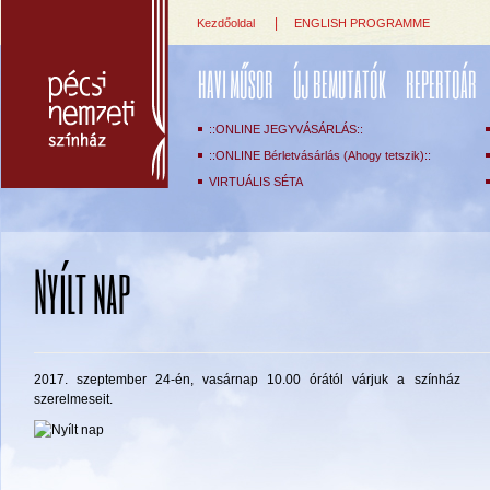
|
Kezdőoldal
ENGLISH PROGRAMME
HAVI MŰSOR
ÚJ BEMUTATÓK
REPERTOÁR
::ONLINE JEGYVÁSÁRLÁS::
::ONLINE Bérletvásárlás (Ahogy tetszik)::
VIRTUÁLIS SÉTA
Nyílt nap
2017. szeptember 24-én, vasárnap 10.00 órától várjuk a színház
szerelmeseit.