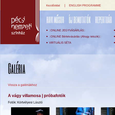
|
Kezdőoldal
ENGLISH PROGRAMME
HAVI MŰSOR
ÚJ BEMUTATÓK
REPERTOÁR
::ONLINE JEGYVÁSÁRLÁS::
::ONLINE Bérletvásárlás (Ahogy tetszik)::
VIRTUÁLIS SÉTA
Galéria
Vissza a galériákhoz
A vágy villamosa | próbafotók
Fotók: Körtvélyesi László