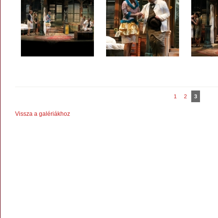
1
2
3
Vissza a galériákhoz