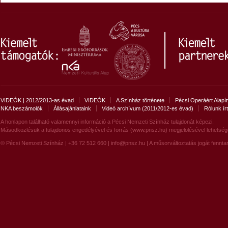
VIDEÓK | 2012/2013-as évad
VIDEÓK
A Színház története
Pécsi Operáért Alapí
NKA beszámolók
Állásajánlataink
Videó archívum (2011/2012-es évad)
Rólunk ír
A honlapon található valamennyi információ a Pécsi Nemzeti Színház tulajdonát képezi.
Másodközlésük a tulajdonos engedélyével és forrás (www.pnsz.hu) megjelölésével lehetség
© Pécsi Nemzeti Színház | +36 72 512 660 |
info@pnsz.hu
| A műsorváltoztatás jogát fenntar