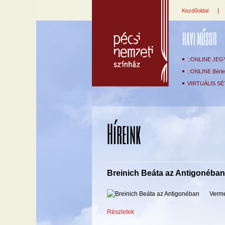
|
Kezdőoldal
HAVI MŰSOR
::ONLINE JEG
::ONLINE Bérlet
VIRTUÁLIS SÉ
Híreink
Breinich Beáta az Antigonéban
Verme
Részletek