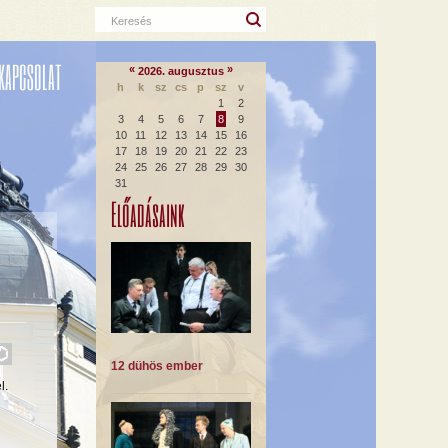
Keresés
KAPCSOLAT
«
»
2026. augusztus
h
k
sz
cs
p
sz
v
1
2
3
4
5
6
7
8
9
10
11
12
13
14
15
16
17
18
19
20
21
22
23
24
25
26
27
28
29
30
31
Előadásaink
12 dühös ember
l.