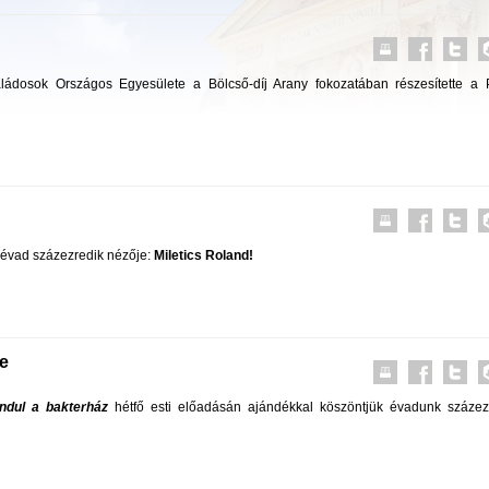
ládosok Országos Egyesülete a Bölcső-díj Arany fokozatában részesítette a 
évad százezredik nézője:
Miletics Roland!
e
Indul a bakterház
hétfő esti előadásán ajándékkal köszöntjük évadunk százez