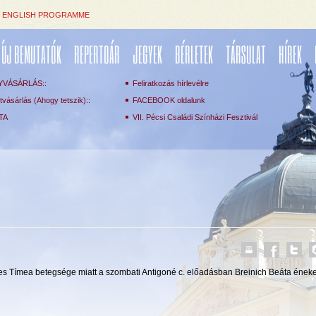
ENGLISH PROGRAMME
ÚJ BEMUTATÓK
REPERTOÁR
JEGYEK
BÉRLETEK
TÁRSULAT
HÍREK
YVÁSÁRLÁS::
Feliratkozás hírlevélre
vásárlás (Ahogy tetszik)::
FACEBOOK oldalunk
TA
VII. Pécsi Családi Színházi Fesztivál
s Tímea betegsége miatt a szombati Antigoné c. előadásban Breinich Beáta éneke