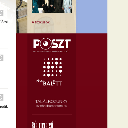
Pécsi
A fizikusok
A Montmartre-i ibolya
redik
A muzsika hangja
Bérletkereső