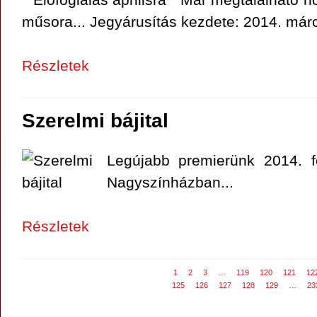
műsora... Jegyárusítás kezdete: 2014. márc
Részletek
Szerelmi bájital
Legújabb premierünk 2014. f
Nagyszínházban...
Részletek
1
2
3
…
119
120
121
12
125
126
127
128
129
…
23