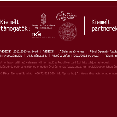
VIDEÓK | 2012/2013-as évad
VIDEÓK
A Színház története
Pécsi Operáért Alapí
NKA beszámolók
Állásajánlataink
Videó archívum (2011/2012-es évad)
Rólunk ír
A honlapon található valamennyi információ a Pécsi Nemzeti Színház tulajdonát képezi.
Másodközlésük a tulajdonos engedélyével és forrás (www.pnsz.hu) megjelölésével lehetség
© Pécsi Nemzeti Színház | +36 72 512 660 |
info@pnsz.hu
| A műsorváltoztatás jogát fenntar