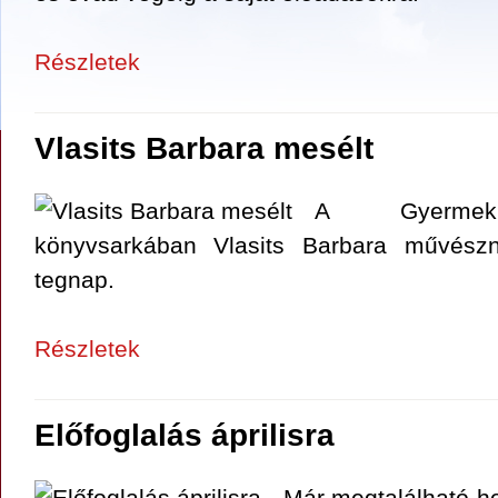
Részletek
Vlasits Barbara mesélt
A Gyermekkl
könyvsarkában Vlasits Barbara művész
tegnap.
Részletek
Előfoglalás áprilisra
Már megtalálható ho