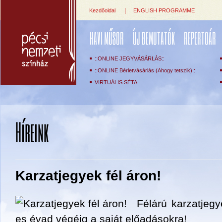
|
Kezdőoldal
ENGLISH PROGRAMME
HAVI MŰSOR
ÚJ BEMUTATÓK
REPERTOÁR
::ONLINE JEGYVÁSÁRLÁS::
::ONLINE Bérletvásárlás (Ahogy tetszik)::
VIRTUÁLIS SÉTA
Híreink
Karzatjegyek fél áron!
Félárú karzatjeg
es évad végéig a saját előadásokra!