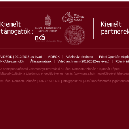
VIDEÓK | 2012/2013-as évad
VIDEÓK
A Színház története
Pécsi Operáért Alapí
NKA beszámolók
Állásajánlataink
Videó archívum (2011/2012-es évad)
Rólunk ír
A honlapon található valamennyi információ a Pécsi Nemzeti Színház tulajdonát képezi.
Másodközlésük a tulajdonos engedélyével és forrás (www.pnsz.hu) megjelölésével lehetség
© Pécsi Nemzeti Színház | +36 72 512 660 |
info@pnsz.hu
| A műsorváltoztatás jogát fenntar