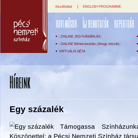
|
Kezdőoldal
ENGLISH PROGRAMME
HAVI MŰSOR
ÚJ BEMUTATÓK
REPERTOÁR
::ONLINE JEGYVÁSÁRLÁS::
::ONLINE Bérletvásárlás (Ahogy tetszik)::
VIRTUÁLIS SÉTA
Híreink
Egy százalék
Támogassa Színházunka
K
öszönettel: a Pécsi Nemzeti Színház társu