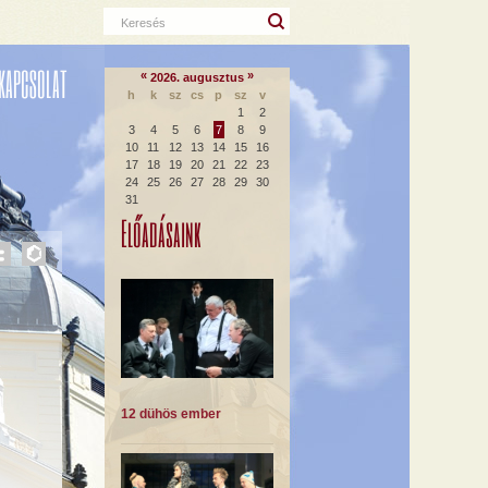
Keresés
KAPCSOLAT
«
»
2026. augusztus
h
k
sz
cs
p
sz
v
1
2
3
4
5
6
7
8
9
10
11
12
13
14
15
16
17
18
19
20
21
22
23
24
25
26
27
28
29
30
31
Előadásaink
12 dühös ember