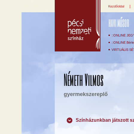
|
Kezdőoldal
HAVI MŰSOR
::ONLINE JEG
::ONLINE Bérlet
VIRTUÁLIS SÉ
Németh Vilmos
gyermekszereplő
Színházunkban játszott s