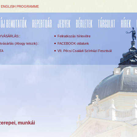
ENGLISH PROGRAMME
ÚJ BEMUTATÓK
REPERTOÁR
JEGYEK
BÉRLETEK
TÁRSULAT
HÍREK
YVÁSÁRLÁS::
Feliratkozás hírlevélre
vásárlás (Ahogy tetszik)::
FACEBOOK oldalunk
TA
VII. Pécsi Családi Színházi Fesztivál
zerepei, munkái