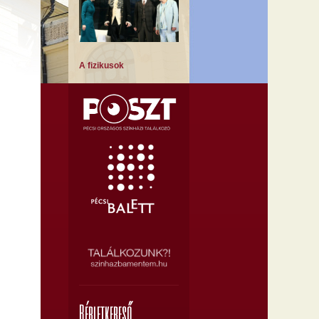
A fizikusok
A Montmartre-i ibolya
A muzsika hangja
Bérletkereső