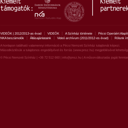
Kálmán Imre operettje a Nagyszínházban!
Rendező: Méhes László
VIDEÓK | 2012/2013-as évad
VIDEÓK
A Színház története
Pécsi Operáért Alapí
NKA beszámolók
Állásajánlataink
Videó archívum (2011/2012-es évad)
Rólunk ír
A honlapon található valamennyi információ a Pécsi Nemzeti Színház tulajdonát képezi.
Másodközlésük a tulajdonos engedélyével és forrás (www.pnsz.hu) megjelölésével lehetség
© Pécsi Nemzeti Színház | +36 72 512 660 |
info@pnsz.hu
| A műsorváltoztatás jogát fenntar
ÉNEKES MADÁR
Tamási Áron csodálatos meséje Funk Iván rendezésében
parádés szereposztással!