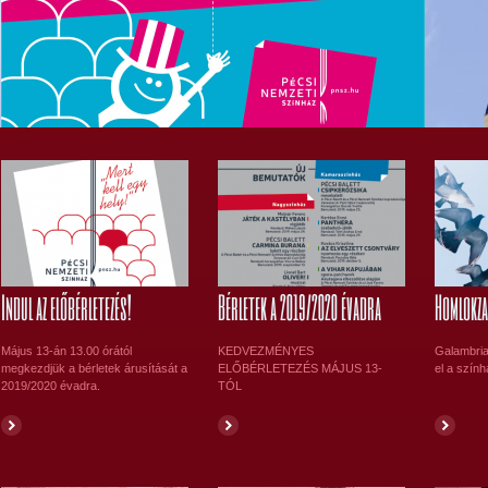
Edith és Marlene
Szereplők: Stubendek Katalin, Györfi Anna, Darabont Mikold,
Vidákovics Szláven
Rendező: Anger Zsolt
Indul az előbérletezés!
Bérletek a 2019/2020 évadra
Homlokza
Május 13-án 13.00 órától
KEDVEZMÉNYES
Galambria
megkezdjük a bérletek árusítását a
ELŐBÉRLETEZÉS MÁJUS 13-
el a szín
2019/2020 évadra.
TÓL