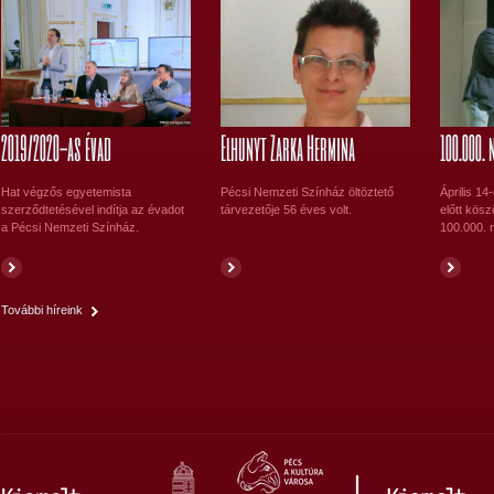
A fizikusok | komédia
Főbb szerepekben: Darabont Mikold, Józsa Richárd, Köles
Ferenc, Széll Horváth Lajos - Rendező: Keszég László
2019/2020-as évad
Elhunyt Zarka Hermina
100.000. 
Hat végzős egyetemista
Pécsi Nemzeti Színház öltöztető
Április 14
szerződtetésével indítja az évadot
tárvezetője 56 éves volt.
előtt kösz
a Pécsi Nemzeti Színház.
100.000. n
További híreink
A Montmartre-i ibolya