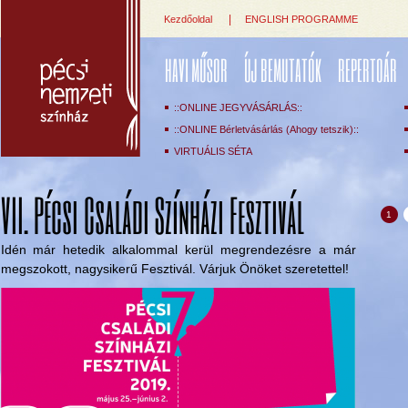
|
Kezdőoldal
ENGLISH PROGRAMME
HAVI MŰSOR
ÚJ BEMUTATÓK
REPERTOÁR
::ONLINE JEGYVÁSÁRLÁS::
::ONLINE Bérletvásárlás (Ahogy tetszik)::
VIRTUÁLIS SÉTA
VII. Pécsi Családi Színházi Fesztivál
1
Idén már hetedik alkalommal kerül megrendezésre a már
megszokott, nagysikerű Fesztivál. Várjuk Önöket szeretettel!