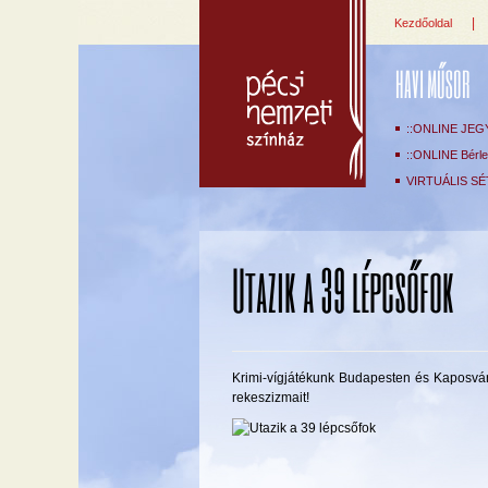
|
Kezdőoldal
HAVI MŰSOR
::ONLINE JEG
::ONLINE Bérlet
VIRTUÁLIS SÉ
Utazik a 39 lépcsőfok
Krimi-vígjátékunk Budapesten és Kaposvár
rekeszizmait!