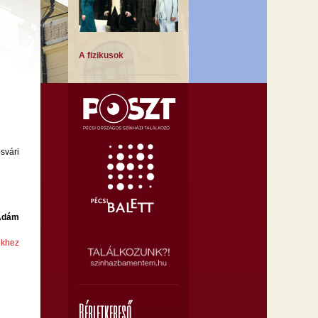
A fizikusok
svári
A Montmartre-i ibolya
Ádám
ekhez
A muzsika hangja
Bérletkereső