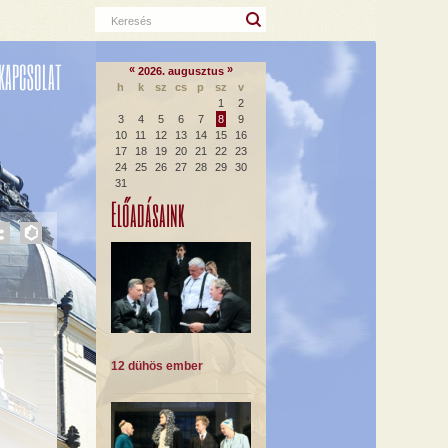
Keresés
KAPCSOLAT
«
»
2026. augusztus
h
k
sz
cs
p
sz
v
1
2
3
4
5
6
7
8
9
10
11
12
13
14
15
16
17
18
19
20
21
22
23
24
25
26
27
28
29
30
31
Előadásaink
12 dühös ember