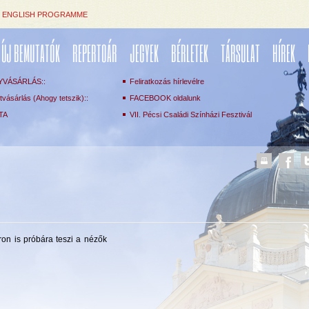
ENGLISH PROGRAMME
ÚJ BEMUTATÓK
REPERTOÁR
JEGYEK
BÉRLETEK
TÁRSULAT
HÍREK
YVÁSÁRLÁS::
Feliratkozás hírlevélre
vásárlás (Ahogy tetszik)::
FACEBOOK oldalunk
TA
VII. Pécsi Családi Színházi Fesztivál
on is próbára teszi a nézők