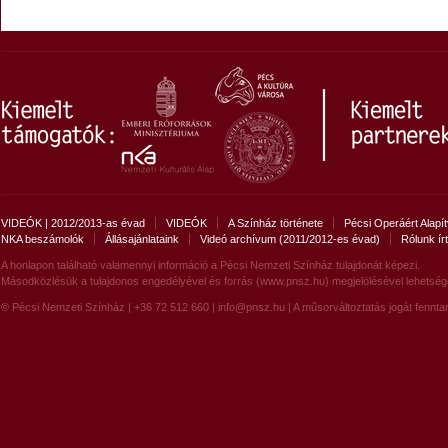
VIDEÓK | 2012/2013-as évad
VIDEÓK
A Színház története
Pécsi Operáért Alapí
NKA beszámolók
Állásajánlataink
Videó archívum (2011/2012-es évad)
Rólunk ír
A honlapon található valamennyi információ a Pécsi Nemzeti Színház tulajdonát képezi.
Másodközlésük a tulajdonos engedélyével és forrás (www.pnsz.hu) megjelölésével lehetség
© Pécsi Nemzeti Színház | +36 72 512 660 |
info@pnsz.hu
| A műsorváltoztatás jogát fenntar