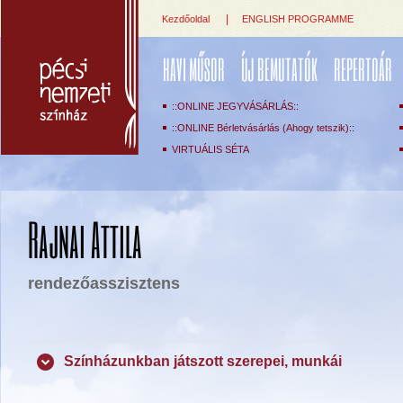
|
Kezdőoldal
ENGLISH PROGRAMME
HAVI MŰSOR
ÚJ BEMUTATÓK
REPERTOÁR
::ONLINE JEGYVÁSÁRLÁS::
::ONLINE Bérletvásárlás (Ahogy tetszik)::
VIRTUÁLIS SÉTA
Rajnai Attila
rendezőasszisztens
Színházunkban játszott szerepei, munkái